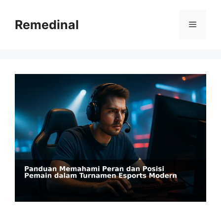
Skip
to
Remedinal
Menu
content