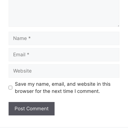
Name
Email
Website
Save my name, email, and website in this
browser for the next time I comment.