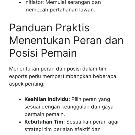
Initiator: Memulai serangan dan
memecah pertahanan lawan.
Panduan Praktis
Menentukan Peran dan
Posisi Pemain
Menentukan peran dan posisi dalam tim
esports perlu mempertimbangkan beberapa
aspek penting:
Keahlian Individu:
Pilih peran yang
sesuai dengan keunggulan dan gaya
bermain pemain.
Kebutuhan Tim:
Sesuaikan peran agar
strategi tim berjalan efektif dan