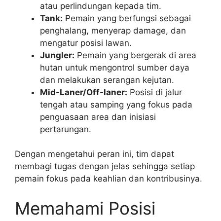
atau perlindungan kepada tim.
Tank:
Pemain yang berfungsi sebagai
penghalang, menyerap damage, dan
mengatur posisi lawan.
Jungler:
Pemain yang bergerak di area
hutan untuk mengontrol sumber daya
dan melakukan serangan kejutan.
Mid-Laner/Off-laner:
Posisi di jalur
tengah atau samping yang fokus pada
penguasaan area dan inisiasi
pertarungan.
Dengan mengetahui peran ini, tim dapat
membagi tugas dengan jelas sehingga setiap
pemain fokus pada keahlian dan kontribusinya.
Memahami Posisi