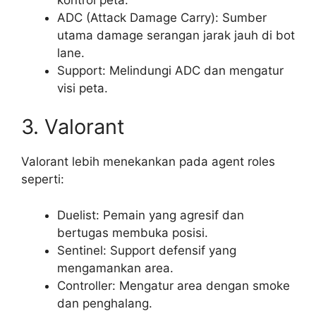
ADC (Attack Damage Carry): Sumber
utama damage serangan jarak jauh di bot
lane.
Support: Melindungi ADC dan mengatur
visi peta.
3. Valorant
Valorant lebih menekankan pada agent roles
seperti:
Duelist: Pemain yang agresif dan
bertugas membuka posisi.
Sentinel: Support defensif yang
mengamankan area.
Controller: Mengatur area dengan smoke
dan penghalang.