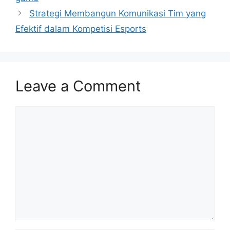
Strategi Membangun Komunikasi Tim yang
Efektif dalam Kompetisi Esports
Leave a Comment
Comment