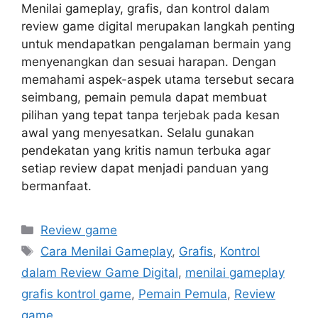
Menilai gameplay, grafis, dan kontrol dalam
review game digital merupakan langkah penting
untuk mendapatkan pengalaman bermain yang
menyenangkan dan sesuai harapan. Dengan
memahami aspek-aspek utama tersebut secara
seimbang, pemain pemula dapat membuat
pilihan yang tepat tanpa terjebak pada kesan
awal yang menyesatkan. Selalu gunakan
pendekatan yang kritis namun terbuka agar
setiap review dapat menjadi panduan yang
bermanfaat.
Categories
Review game
Tags
Cara Menilai Gameplay
,
Grafis
,
Kontrol
dalam Review Game Digital
,
menilai gameplay
grafis kontrol game
,
Pemain Pemula
,
Review
game