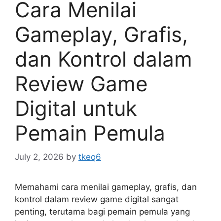
Cara Menilai
Gameplay, Grafis,
dan Kontrol dalam
Review Game
Digital untuk
Pemain Pemula
July 2, 2026
by
tkeq6
Memahami cara menilai gameplay, grafis, dan
kontrol dalam review game digital sangat
penting, terutama bagi pemain pemula yang