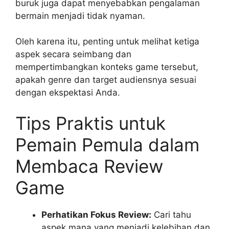
buruk juga dapat menyebabkan pengalaman
bermain menjadi tidak nyaman.
Oleh karena itu, penting untuk melihat ketiga
aspek secara seimbang dan
mempertimbangkan konteks game tersebut,
apakah genre dan target audiensnya sesuai
dengan ekspektasi Anda.
Tips Praktis untuk
Pemain Pemula dalam
Membaca Review
Game
Perhatikan Fokus Review:
Cari tahu
aspek mana yang menjadi kelebihan dan