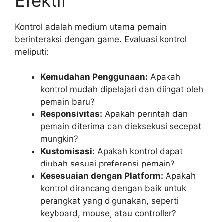
Efektif
Kontrol adalah medium utama pemain
berinteraksi dengan game. Evaluasi kontrol
meliputi:
Kemudahan Penggunaan:
Apakah
kontrol mudah dipelajari dan diingat oleh
pemain baru?
Responsivitas:
Apakah perintah dari
pemain diterima dan dieksekusi secepat
mungkin?
Kustomisasi:
Apakah kontrol dapat
diubah sesuai preferensi pemain?
Kesesuaian dengan Platform:
Apakah
kontrol dirancang dengan baik untuk
perangkat yang digunakan, seperti
keyboard, mouse, atau controller?