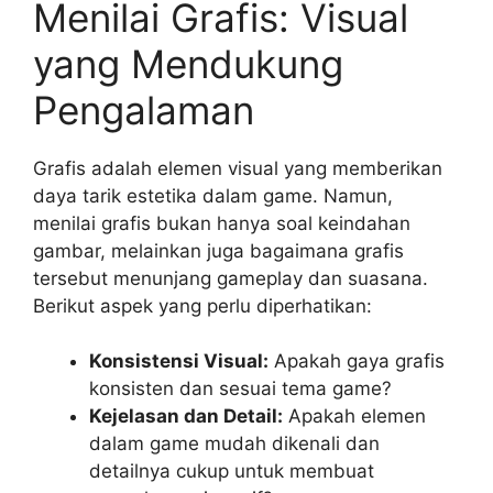
Menilai Grafis: Visual
yang Mendukung
Pengalaman
Grafis adalah elemen visual yang memberikan
daya tarik estetika dalam game. Namun,
menilai grafis bukan hanya soal keindahan
gambar, melainkan juga bagaimana grafis
tersebut menunjang gameplay dan suasana.
Berikut aspek yang perlu diperhatikan:
Konsistensi Visual:
Apakah gaya grafis
konsisten dan sesuai tema game?
Kejelasan dan Detail:
Apakah elemen
dalam game mudah dikenali dan
detailnya cukup untuk membuat