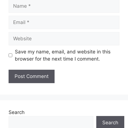
Name
Email
Website
Save my name, email, and website in this
browser for the next time I comment.
Search
Search