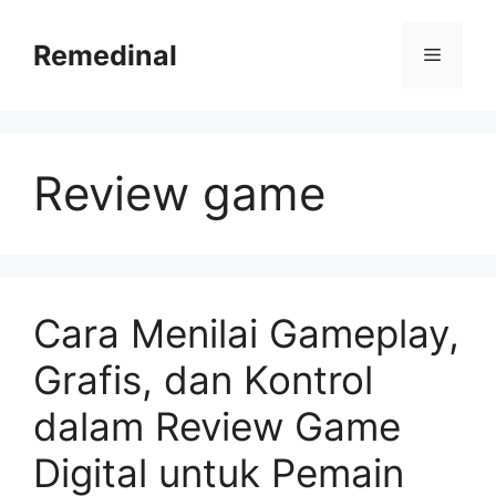
Skip
to
Remedinal
Menu
content
Review game
Cara Menilai Gameplay,
Grafis, dan Kontrol
dalam Review Game
Digital untuk Pemain