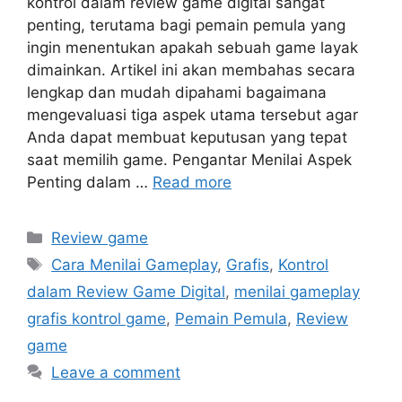
kontrol dalam review game digital sangat
penting, terutama bagi pemain pemula yang
ingin menentukan apakah sebuah game layak
dimainkan. Artikel ini akan membahas secara
lengkap dan mudah dipahami bagaimana
mengevaluasi tiga aspek utama tersebut agar
Anda dapat membuat keputusan yang tepat
saat memilih game. Pengantar Menilai Aspek
Penting dalam …
Read more
Categories
Review game
Tags
Cara Menilai Gameplay
,
Grafis
,
Kontrol
dalam Review Game Digital
,
menilai gameplay
grafis kontrol game
,
Pemain Pemula
,
Review
game
Leave a comment