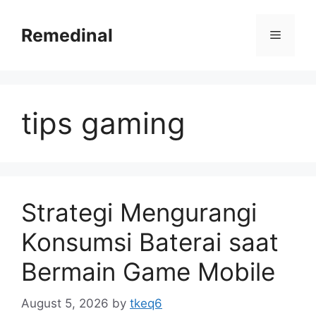
Skip
to
Remedinal
Menu
content
tips gaming
Strategi Mengurangi
Konsumsi Baterai saat
Bermain Game Mobile
August 5, 2026
by
tkeq6