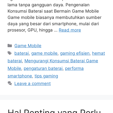
lama tanpa gangguan daya. Pengenalan
Konsumsi Baterai saat Bermain Game Mobile
Game mobile biasanya membutuhkan sumber
daya yang besar dari smartphone, mulai dari
prosesor, GPU, hingga …
Read more
Categories
Game Mobile
Tags
baterai
,
game mobile
,
gaming efisien
,
hemat
baterai
,
Mengurangi Konsumsi Baterai Game
Mobile
,
pengaturan baterai
,
performa
smartphone
,
tips gaming
Leave a comment
Hal Penting yang Perlu