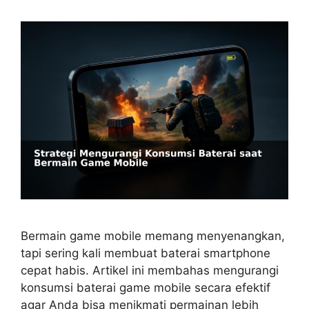
Bermain game mobile memang menyenangkan,
tapi sering kali membuat baterai smartphone
cepat habis. Artikel ini membahas mengurangi
konsumsi baterai game mobile secara efektif
agar Anda bisa menikmati permainan lebih