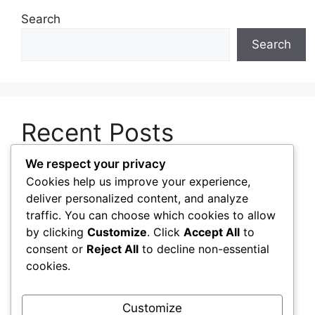
Search
Search
Recent Posts
We respect your privacy
Cara Studio Independen Mengembangkan
Cookies help us improve your experience,
Game dengan Sumber Daya Terbatas
deliver personalized content, and analyze
Peran Penguji Game dalam Menemukan
traffic. You can choose which cookies to allow
Masalah sebelum Produk Dirilis
by clicking
Customize
. Click
Accept All
to
consent or
Reject All
to decline non-essential
Mengenal Tahapan Pengembangan Game dari
cookies.
Konsep hingga Peluncuran
Perkembangan Distribusi Game dari Media Fisik
Customize
menuju Platform Digital